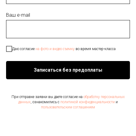
Ваш e-mail
Даю согласие
на фото и видео съемку
во время мастер-класса
Записаться без предоплаты
При отправке заявки вы даете согласие на
обработку персональных
данных
, ознакомились с
политикой конфиденциальности
и
пользовательским соглашением