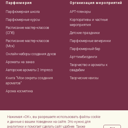
Парфюмерия
Организация мероприятий
Парфюмерная школа
АРТ-пленэры
Парфюмерные курсы
Корпоративы и частные
мероприятия
Расписание мастер-классов
(СПб)
Детские праздники
Расписание мастер-классов
Парфюмерные вечеринки
(Мск)
Парфюмерный бар
Онлайн-наборы создания духов
Арт-тимбилдинги
Ароматы на заказ
Творчество и ароматы к
Авторские ароматы 2 Impress
свадьбам
Книга "Мои секреты создания
Творческие квизы
ароматов"
Арома косметика
Нажимая «OK», вы разрешаете использовать файлы cookie
и данные о вашем поведении на сайте. Это нужно для
аналитики и помогает сделать сайт удобнее. Также